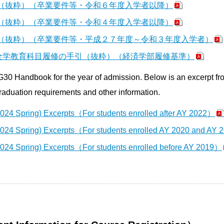
ク（抜粋）（卒業要件等・令和６年度入学者以降）
ク（抜粋）（卒業要件等・令和４年度入学者以降）
ク（抜粋）（卒業要件等・平成２７年度～令和３年度入学者）
GUIDE 全学教育科目履修の手引（抜粋）（経済学部履修基準）
G30 Handbook for the year of admission. Below is an excerpt 
raduation requirements and other information.
24 Spring) Excerpts（For students enrolled after AY 2022）
024 Spring) Excerpts（For students enrolled AY 2020 and AY
024 Spring) Excerpts（For students enrolled before AY 2019）