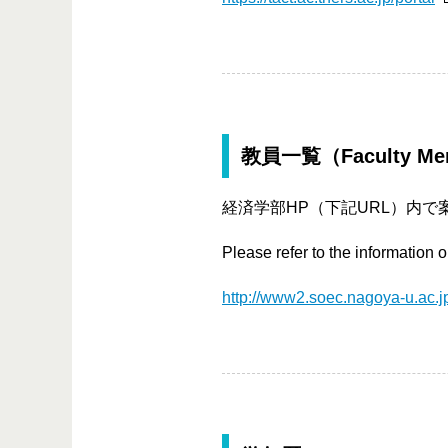
教員一覧（Faculty Me
経済学部HP（下記URL）内
Please refer to the information
http://www2.soec.nagoya-u.ac.j