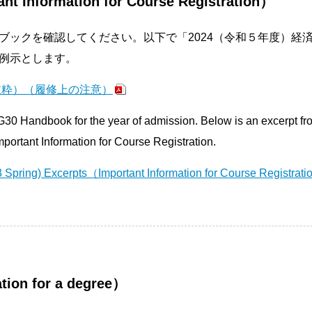
nformation for Course Registration）
ブックを確認してください。以下で「2024（令和５年度）経
例示とします。
抜粋）（履修上の注意）
G30 Handbook for the year of admission. Below is an excerpt 
portant Information for Course Registration.
Spring) Excerpts（Important Information for Course Registrat
on for a degree）