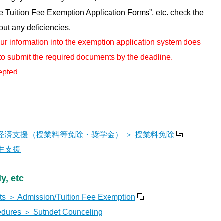
the Tuition Fee Exemption Application Forms”, etc. check the
out any deficiencies.
r information into the exemption application system does
 to submit the required documents by the deadline.
epted.
 経済支援（授業料等免除・奨学金） ＞ 授業料免除
学生支援
y, etc
ts ＞ Admission/Tuition Fee Exemption
edures ＞ Sutndet Counceling