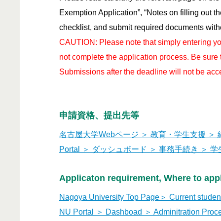
Exemption Application”, “Notes on filling out 
checklist, and submit required
documents
with
CAUTION: Please note that simply entering you
not complete the application process. Be sure
Submissions after the deadline will not be acc
申請資格、提出先等
名古屋大学Webページ ＞ 教育・学生支援 ＞
Portal ＞ ダッシュボード ＞ 事務手続き ＞ 
Applicaton requirement, Where to appl
Nagoya University Top Page＞ Current studen
NU Portal ＞ Dashboad ＞ Adminitration Proc