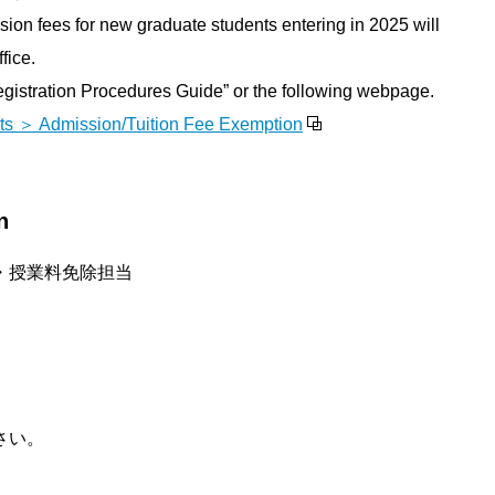
ssion fees for new graduate students entering in 2025 will
fice.
Registration Procedures Guide” or the following webpage.
ts ＞ Admission/Tuition Fee Exemption
n
・授業料免除担当
n
さい。